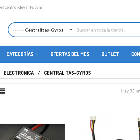
fo@centrorclevante.com
CATEGORÍAS
OFERTAS DEL MES
OUTLET
CON
REPUESTOS HELICÓPTEROS
ELECTRÓNICA
CENTRALITAS-GYROS
Hay 35 p