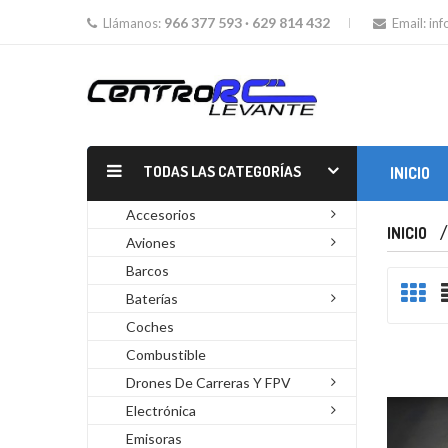
966 377 593 · 629 814 432
Llámanos:
Email:
in
TODAS LAS CATEGORÍAS
INICIO
MOTORES GLOW Y GASOLINA
Accesorios
INICIO
Aviones
Barcos
Baterías
Coches
Combustible
Drones De Carreras Y FPV
Electrónica
Emisoras