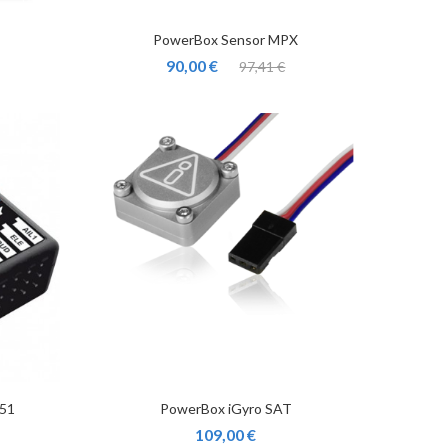
PowerBox Sensor MPX
90,00 €
97,41 €
151
PowerBox iGyro SAT
109,00 €