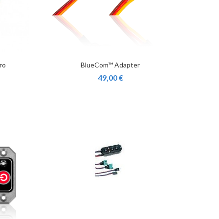
ro
BlueCom™ Adapter
49,00 €