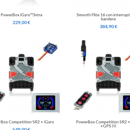
PowerBox iGyro™3xtra
Smooth Flite 16 con interrupt
bandera
229,00 €
384,90 €
Box Competition SR2 + iGyro
PowerBox Competition SR2 +
+GPS III
548,00 €