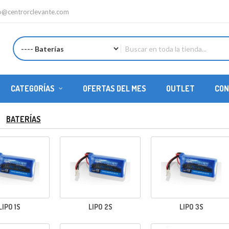
fo@centrorclevante.com
CATEGORÍAS
OFERTAS DEL MES
OUTLET
CON
REPUESTOS HELICÓPTEROS
BATERÍAS
LIPO 1S
LIPO 2S
LIPO 3S