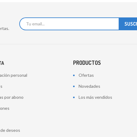
rtas.
PRODUCTOS
TA
ación personal
Ofertas
os
Novedades
as por abono
Los más vendidos
iones
a de deseos