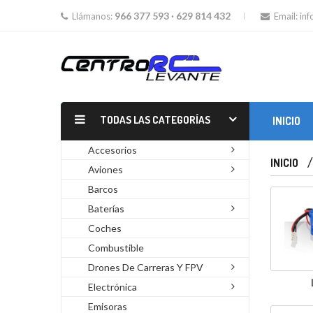
966 377 593 · 629 814 432
Llámanos:
Email:
in
TODAS LAS CATEGORÍAS
INICIO
MOTORES GLOW Y GASOLINA
Accesorios
INICIO
Aviones
Barcos
Baterías
Coches
Combustible
Drones De Carreras Y FPV
Electrónica
Emisoras