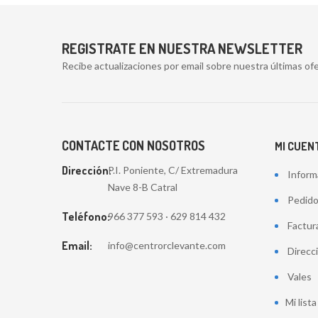
REGISTRATE EN NUESTRA NEWSLETTER
Recibe actualizaciones por email sobre nuestra últimas ofe
CONTACTE CON NOSOTROS
MI CUEN
Dirección:
P.I. Poniente, C/ Extremadura
Inform
Nave 8-B Catral
Pedid
Teléfono:
966 377 593 · 629 814 432
Factur
Email:
info@centrorclevante.com
Direcc
Vales
Mi list