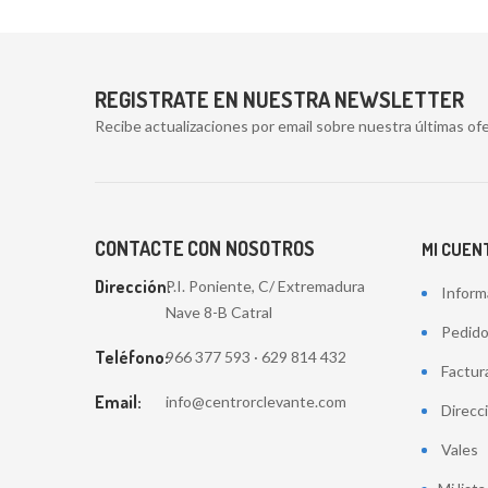
REGISTRATE EN NUESTRA NEWSLETTER
Recibe actualizaciones por email sobre nuestra últimas ofe
CONTACTE CON NOSOTROS
MI CUEN
Dirección:
P.I. Poniente, C/ Extremadura
Inform
Nave 8-B Catral
Pedid
Teléfono:
966 377 593 · 629 814 432
Factur
Email:
info@centrorclevante.com
Direcc
Vales