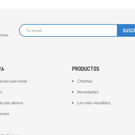
rtas.
PRODUCTOS
TA
ación personal
Ofertas
os
Novedades
as por abono
Los más vendidos
iones