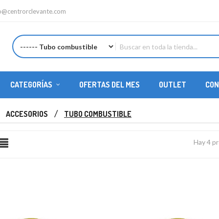
fo@centrorclevante.com
CATEGORÍAS
OFERTAS DEL MES
OUTLET
CON
REPUESTOS HELICÓPTEROS
ACCESORIOS
TUBO COMBUSTIBLE
Hay 4 p