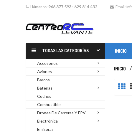
966 377 593 · 629 814 432
Llámanos:
Email:
in
TODAS LAS CATEGORÍAS
INICIO
MOTORES GLOW Y GASOLINA
Accesorios
INICIO
Aviones
Barcos
Baterías
Coches
Combustible
Drones De Carreras Y FPV
Electrónica
Emisoras