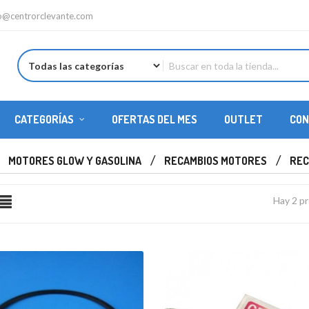
fo@centrorclevante.com
CATEGORÍAS
OFERTAS DEL MES
OUTLET
CON
REPUESTOS HELICÓPTEROS
MOTORES GLOW Y GASOLINA
RECAMBIOS MOTORES
REC
Hay 2 p