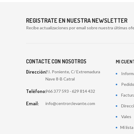
REGISTRATE EN NUESTRA NEWSLETTER
Recibe actualizaciones por email sobre nuestra últimas ofe
CONTACTE CON NOSOTROS
MI CUEN
Dirección:
P.I. Poniente, C/ Extremadura
Inform
Nave 8-B Catral
Pedid
Teléfono:
966 377 593 · 629 814 432
Factur
Email:
info@centrorclevante.com
Direcc
Vales
Mi list