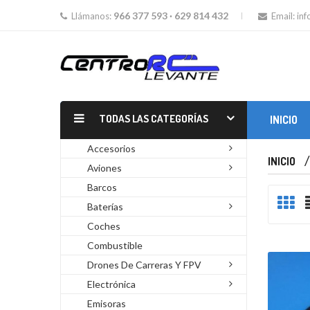
966 377 593 · 629 814 432
Llámanos:
Email:
in
TODAS LAS CATEGORÍAS
INICIO
MOTORES GLOW Y GASOLINA
Accesorios
INICIO
Aviones
Barcos
Baterías
Coches
Combustible
Drones De Carreras Y FPV
Electrónica
Emisoras