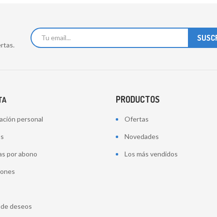
rtas.
PRODUCTOS
TA
ación personal
Ofertas
os
Novedades
as por abono
Los más vendidos
iones
a de deseos