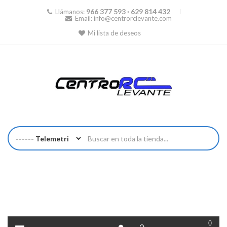
966 377 593 · 629 814 432
Llámanos:
Email:
info@centrorclevante.com
Mi lista de deseos
0