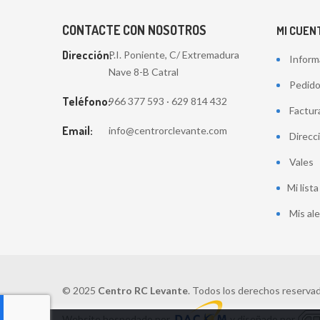
CONTACTE CON NOSOTROS
MI CUEN
Dirección:
P.I. Poniente, C/ Extremadura
Inform
Nave 8-B Catral
Pedid
Teléfono:
966 377 593 · 629 814 432
Factur
Email:
info@centrorclevante.com
Direcc
Vales
Mi list
Mis al
© 2025
Centro RC Levante
. Todos los derechos reserva
Website hospedado por
y diseñado por