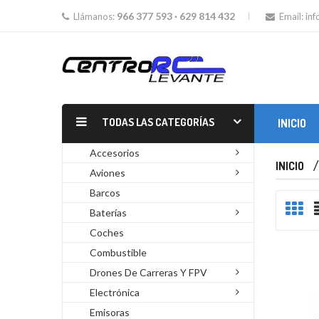
966 377 593 · 629 814 432
Llámanos:
Email:
in
TODAS LAS CATEGORÍAS
INICIO
MOTORES GLOW Y GASOLINA
Accesorios
INICIO
Aviones
Barcos
Baterías
Coches
Combustible
Drones De Carreras Y FPV
Electrónica
Emisoras