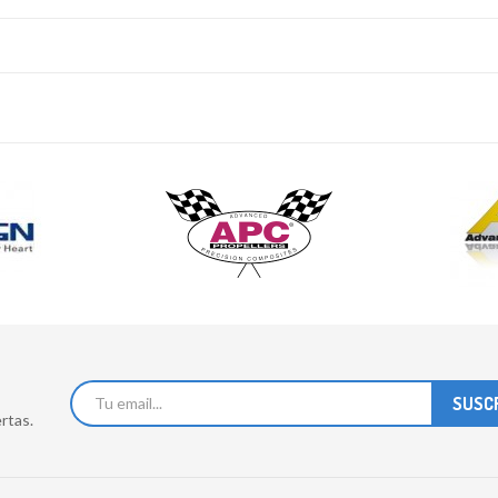
rtas.