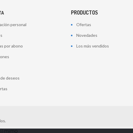
PRODUCTOS
TA
ación personal
Ofertas
os
Novedades
as por abono
Los más vendidos
iones
a de deseos
ertas
dos.
.