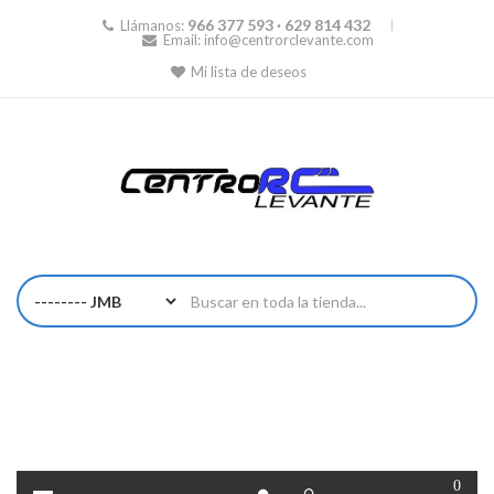
966 377 593 · 629 814 432
Llámanos:
Email:
info@centrorclevante.com
Mi lista de deseos
0