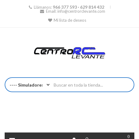
966 377 593 · 629 814 432
Llámanos:
Email:
info@centrorclevante.com
Mi lista de deseos
0