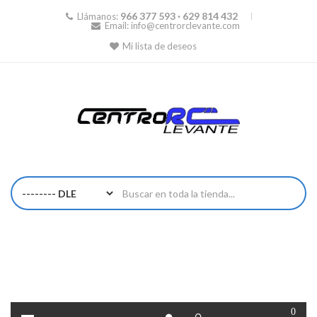
966 377 593 · 629 814 432
Llámanos:
Email:
info@centrorclevante.com
Mi lista de deseos
0