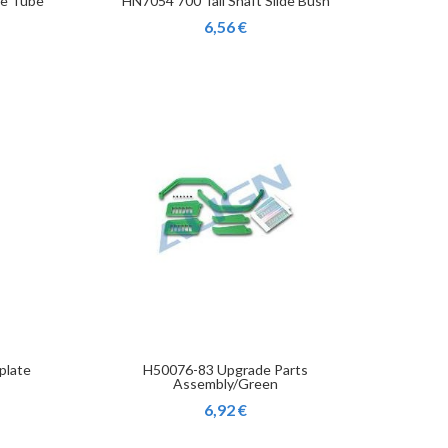
ue Tube
HN7054 700 Tail Shaft Slide Bush
6,56 €
plate
H50076-83 Upgrade Parts
Assembly/Green
6,92 €