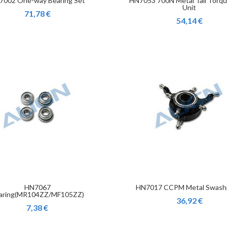
7002 One-way Bearing Set
HN7053 700N Metal Tail Torq
Unit
71,78 €
54,14 €
HN7067
HN7017 CCPM Metal Swash
aring(MR104ZZ/MF105ZZ)
36,92 €
7,38 €