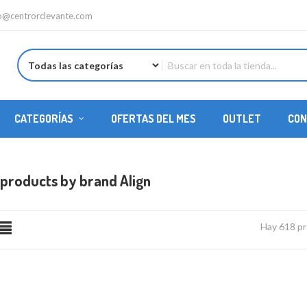
fo@centrorclevante.com
CATEGORÍAS
OFERTAS DEL MES
OUTLET
CON
REPUESTOS HELICÓPTEROS
f products by brand Align
Hay 618 pr