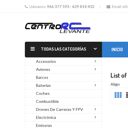
966 377 593 · 629 814 432
Llámanos:
Email:
in
TODAS LAS CATEGORÍAS
INICIO
MOTORES GLOW Y GASOLINA
Accesorios
Aviones
List o
Barcos
Align
Baterías
Coches
Combustible
Drones De Carreras Y FPV
Electrónica
Emisoras