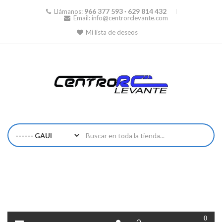
966 377 593 · 629 814 432
Llámanos:
Email:
info@centrorclevante.com
Mi lista de deseos
0