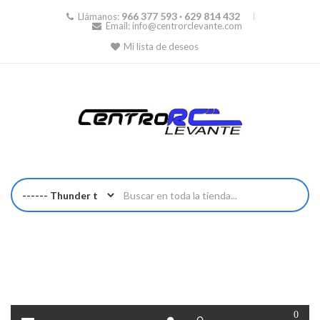
966 377 593 · 629 814 432
Llámanos:
Email:
info@centrorclevante.com
Mi lista de deseos
0