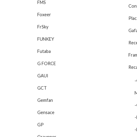
FMS
Con
Foxeer
Plac
FrSky
Gaf
FUNKEY
Rec
Futaba
Fra
G FORCE
Reca
GAUI
-
GCT
M
Gemfan
-
Gensace
-
GP
-
Graupner