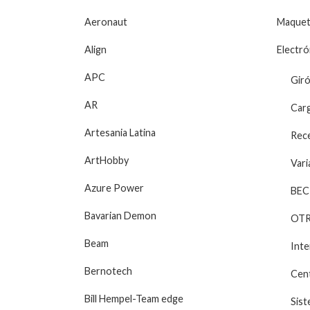
Aeronaut
Maquet
Align
Electró
APC
Giró
AR
Car
Artesania Latina
Rec
ArtHobby
Vari
Azure Power
BEC 
Bavarian Demon
OT
Beam
Inte
Bernotech
Cent
Bill Hempel-Team edge
Sist