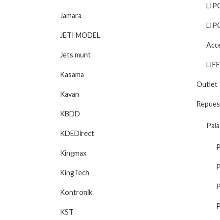
LIP
Jamara
LIP
JETI MODEL
Acc
Jets munt
LIFE
Kasama
Outlet
Kavan
Repues
KBDD
Pala
KDEDirect
P
Kingmax
P
KingTech
P
Kontronik
P
KST