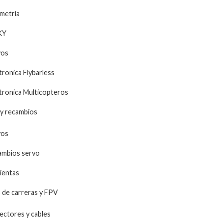
metria
KY
vos
tronica Flybarless
tronica Multicopteros
y recambios
vos
ambios servo
ientas
de carreras y FPV
ctores y cables