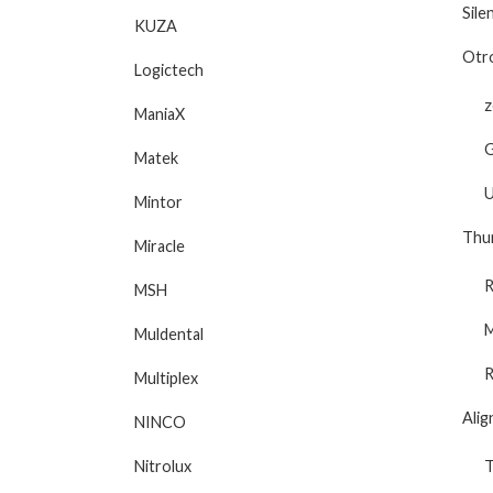
Sile
KUZA
Otr
Logictech
z
ManiaX
Matek
U
Mintor
Thun
Miracle
R
MSH
M
Muldental
Multiplex
Alig
NINCO
Nitrolux
T