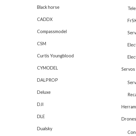
Black horse
Tele
CADDX
FrS
Compassmodel
Ser
CSM
Elec
Curtis Youngblood
Elec
CYMODEL
Servos 
DALPROP
Ser
Deluxe
Rec
DJI
Herram
DLE
Drones 
Dualsky
Cone