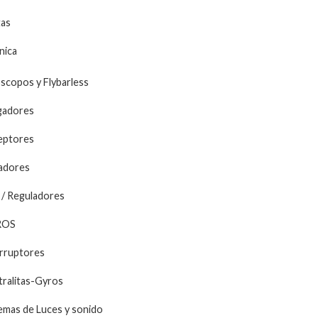
as
nica
scopos y Flybarless
gadores
eptores
adores
/ Reguladores
ROS
rruptores
ralitas-Gyros
emas de Luces y sonido