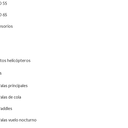
O 5S
O 6S
esorios
tos helicópteros
s
alas principales
alas de cola
addles
alas vuelo nocturno