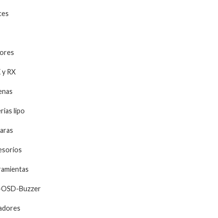
ces
ores
 y RX
enas
rias lipo
aras
esorios
ramientas
-OSD-Buzzer
adores