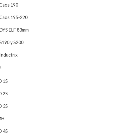
Caos 190
Caos 195-220
DYS ELF 83mm
S190 y S200
Inductrix
s
O 1S
O 2S
O 3S
MH
O 4S