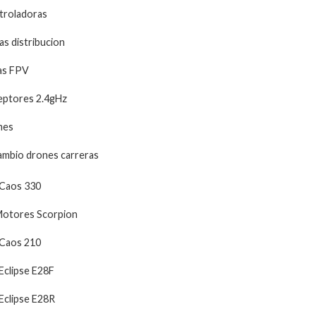
troladoras
as distribucion
as FPV
eptores 2.4gHz
mes
mbio drones carreras
Caos 330
otores Scorpion
Caos 210
Eclipse E28F
Eclipse E28R