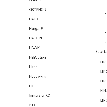
-
GRYPHON
-
HALO
-
Hangar 9
-
HATORI
-
HAWK
Batería
HeliOption
LIP
Hitec
LIP
Hobbywing
LIP
HT
NI/
ImmersionRC
LIP
ISDT