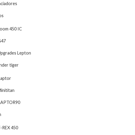
nciadores
os
oom 450 IC
G47
pgrades Lepton
der tiger
aptor
inititan
RAPTOR90
n
-REX 450