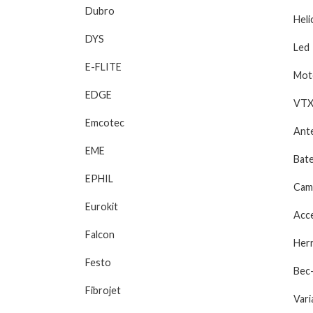
Dubro
Heli
DYS
Led
E-FLITE
Mot
EDGE
VTX
Emcotec
Ant
EME
Bate
EPHIL
Cam
Eurokit
Acc
Falcon
Her
Festo
Bec
Fibrojet
Vari