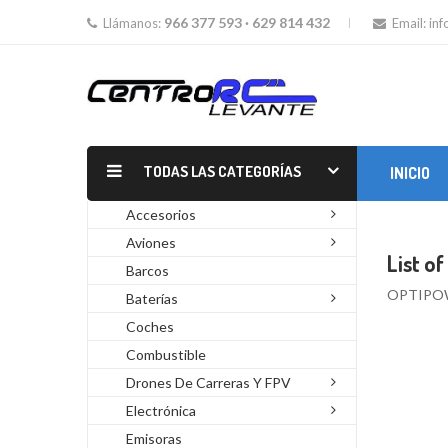
966 377 593 · 629 814 432
Llámanos:
Email:
in
TODAS LAS CATEGORÍAS
INICIO
MOTORES GLOW Y GASOLINA
Accesorios
Aviones
List o
Barcos
OPTIPO
Baterías
Coches
Combustible
Drones De Carreras Y FPV
Electrónica
Emisoras