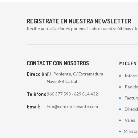
REGISTRATE EN NUESTRA NEWSLETTER
Recibe actualizaciones por email sobre nuestra últimas ofe
CONTACTE CON NOSOTROS
MI CUEN
Dirección:
P.I. Poniente, C/ Extremadura
Inform
Nave 8-B Catral
Pedid
Teléfono:
966 377 593 · 629 814 432
Factur
Email:
info@centrorclevante.com
Direcc
Vales
Mi list