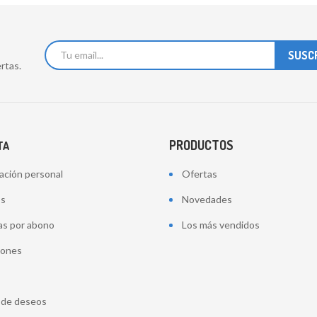
rtas.
PRODUCTOS
TA
ación personal
Ofertas
os
Novedades
as por abono
Los más vendidos
iones
a de deseos