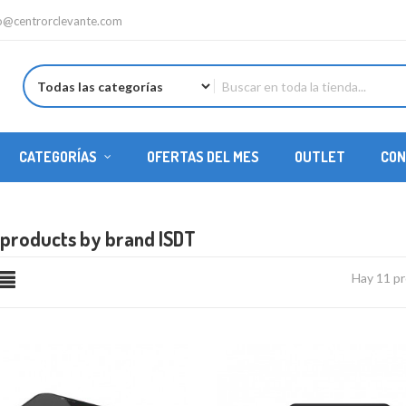
fo@centrorclevante.com
CATEGORÍAS
OFERTAS DEL MES
OUTLET
CON
REPUESTOS HELICÓPTEROS
f products by brand ISDT
Hay 11 p