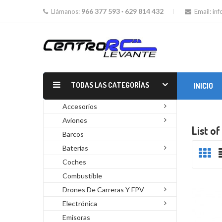
966 377 593 · 629 814 432
Llámanos:
Email:
in
TODAS LAS CATEGORÍAS
INICIO
MOTORES GLOW Y GASOLINA
Accesorios
Aviones
List o
Barcos
Baterías
Coches
Combustible
Drones De Carreras Y FPV
Electrónica
Emisoras