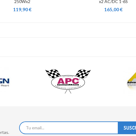
250Wx2
x2 AC/DC 1-6S
119,90 €
165,00 €
rtas.