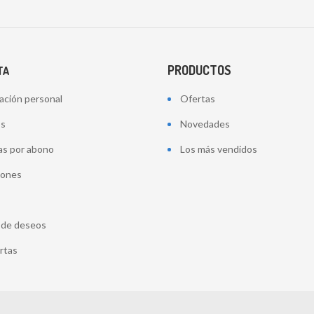
PRODUCTOS
TA
ación personal
Ofertas
os
Novedades
as por abono
Los más vendidos
iones
a de deseos
ertas