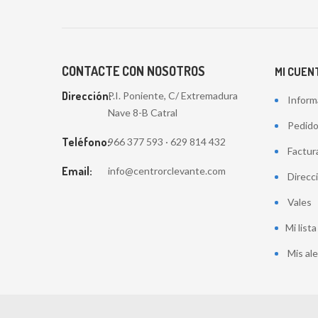
CONTACTE CON NOSOTROS
MI CUEN
Dirección:
P.I. Poniente, C/ Extremadura
Inform
Nave 8-B Catral
Pedid
Teléfono:
966 377 593 · 629 814 432
Factur
Email:
info@centrorclevante.com
Direcc
Vales
Mi list
Mis al