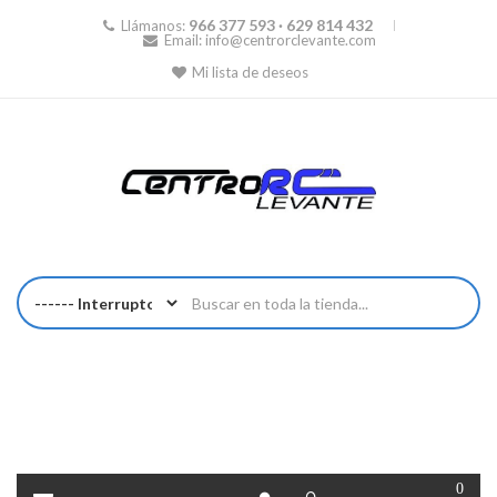
966 377 593 · 629 814 432
Llámanos:
Email:
info@centrorclevante.com
Mi lista de deseos
0