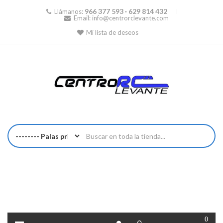
966 377 593 · 629 814 432
Llámanos:
Email:
info@centrorclevante.com
Mi lista de deseos
0